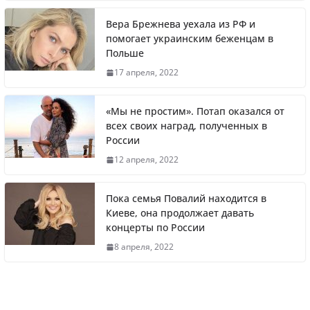
Вера Брежнева уехала из РФ и
помогает украинским беженцам в
Польше
Житель Швеции продал яхту и купил
17 апреля, 2022
реанимобили для украинцев
«Мы не простим». Потап оказался от
всех своих наград, полученных в
России
Вера Брежнева уехала из РФ и помогает
12 апреля, 2022
украинским беженцам в Польше
Пока семья Повалий находится в
Киеве, она продолжает давать
концерты по России
Литва первой в Европе полностью
8 апреля, 2022
отказалась от российского газа