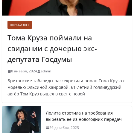
Врач назвал самые вредные продукты для
сердца
ШОУ-БИЗНЕС
Тома Круза поймали на
свидании с дочерью экс-
Врачи рассказали о состоянии младенца,
которого бросили замерзать на остановке
депутата Госдумы
8 января, 2024
admin
Британские таблоиды рассекретили роман Тома Круза с
Названы регионы России, где
моделью Эльсиной Хайровой. 61-летний голливудский
актёр Том Круз вышел в свет с новой
продолжилась мобилизация
Лолита ответила на требования
вырезать ее из новогодних передач
Что заявил многолетний друг Путина
26 декабря, 2023