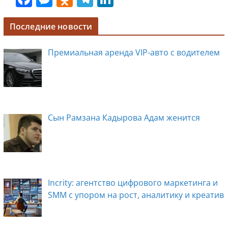
a
e
d
el
n
c
ss
n
e
k
Последние новости
e
e
o
gr
e
Премиальная аренда VIP-авто с водителем
b
n
kl
a
dI
o
g
a
m
n
o
er
ss
k
ni
Сын Рамзана Кадырова Адам женится
ki
Incrity: агентство цифрового маркетинга и
SMM с упором на рост, аналитику и креатив