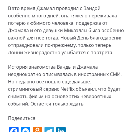
В это время Джамал проводил с Вандой
особенно много дней: она тяжело переживала
потерю любимого человека, поддержка от
Джамала и его девушки Микаэллы была особенно
важной для нее тогда. Новый День благодарения
отпраздновали по-прежнему, только теперь
Лонни жизнерадостно улыбается с портрета.
История знакомства Ванды и Джамала
неоднократно описывалась в иностранных СМИ.
Но недавно все пошло еще дальше:
стриминговый сервис Netflix объявил, что будет
снимать фильм на основе этих невероятных
событий. Остается только ждать!
Поделиться
F
M
O
T
Li