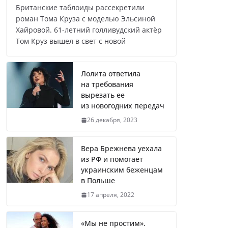
Британские таблоиды рассекретили
роман Тома Круза с моделью Эльсиной
Хайровой. 61-летний голливудский актёр
Лолита ответила
Том Круз вышел в свет с новой
на требования вырезать ее
из новогодних передач
Лолита ответила
на требования
вырезать ее
Врач назвал самые вредные
из новогодних передач
продукты для сердца
26 декабря, 2023
Вера Брежнева уехала
из РФ и помогает
Врачи рассказали о состоянии
украинским беженцам
в Польше
младенца, которого бросили
замерзать на остановке
17 апреля, 2022
«Мы не простим».