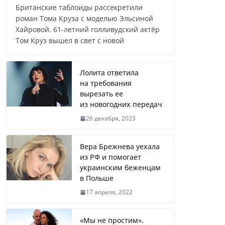
Британские таблоиды рассекретили
роман Тома Круза с моделью Эльсиной
Хайровой. 61-летний голливудский актёр
Лолита ответила
Том Круз вышел в свет с новой
на требования вырезать ее
из новогодних передач
Лолита ответила
на требования
вырезать ее
Врач назвал самые вредные
из новогодних передач
продукты для сердца
26 декабря, 2023
Вера Брежнева уехала
из РФ и помогает
Врачи рассказали о состоянии
украинским беженцам
в Польше
младенца, которого бросили
замерзать на остановке
17 апреля, 2022
«Мы не простим».