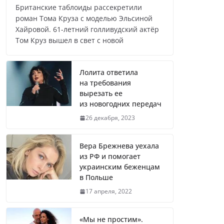
Британские таблоиды рассекретили
роман Тома Круза с моделью Эльсиной
Хайровой. 61-летний голливудский актёр
Лолита ответила
Том Круз вышел в свет с новой
на требования вырезать ее
из новогодних передач
Лолита ответила
на требования
вырезать ее
Врач назвал самые вредные
из новогодних передач
продукты для сердца
26 декабря, 2023
Вера Брежнева уехала
из РФ и помогает
Врачи рассказали о состоянии
украинским беженцам
в Польше
младенца, которого бросили
замерзать на остановке
17 апреля, 2022
«Мы не простим».