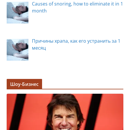
Causes of snoring, how to eliminate it in 1
month
Причины храпа, как его устранить за 1
месяц
Эксперты назвали семь самых
Шоу-Бизнес
полезных рыб
Тома Круза поймали на свидании с
дочерью экс-депутата Госдумы