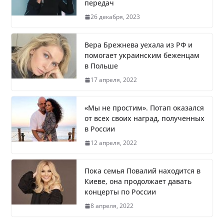
передач
Врач назвал самые вредные продукты
для сердца
26 декабря, 2023
Вера Брежнева уехала из РФ и
помогает украинским беженцам
в Польше
Врачи рассказали о состоянии
17 апреля, 2022
младенца, которого бросили замерзать
на остановке
«Мы не простим». Потап оказался
от всех своих наград, полученных
в России
Названы регионы России, где
12 апреля, 2022
продолжилась мобилизация
Пока семья Повалий находится в
Киеве, она продолжает давать
концерты по России
Что заявил многолетний друг Путина
8 апреля, 2022