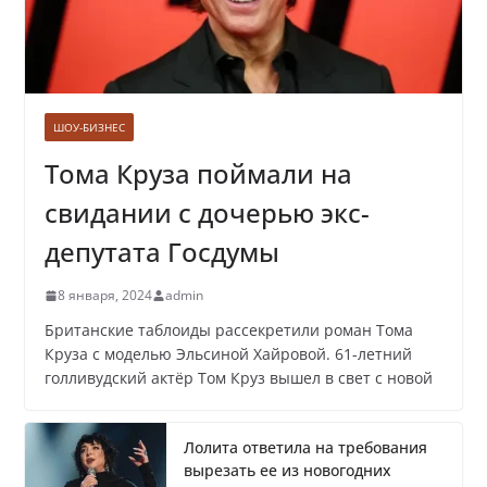
Пенсионер из Москвы инвестировал в
мошенников почти 4 миллиона рублей
ШОУ-БИЗНЕС
Тома Круза поймали на
свидании с дочерью экс-
Задержана мэр Кургана Елена
депутата Госдумы
Ситникова, в её кабинете прошли
обыски
8 января, 2024
admin
Британские таблоиды рассекретили роман Тома
Круза с моделью Эльсиной Хайровой. 61-летний
Лолита ответила на требования
голливудский актёр Том Круз вышел в свет с новой
вырезать ее из новогодних передач
Лолита ответила на требования
вырезать ее из новогодних