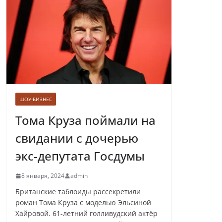
Лолита ответила
на требования вырезать ее
из новогодних передач
ШОУ-БИЗНЕС
Врач назвал самые вредные
продукты для сердца
Тома Круза поймали на
свидании с дочерью
экс-депутата Госдумы
Врачи рассказали о состоянии
8 января, 2024
admin
младенца, которого бросили
замерзать на остановке
Британские таблоиды рассекретили
роман Тома Круза с моделью Эльсиной
Хайровой. 61-летний голливудский актёр