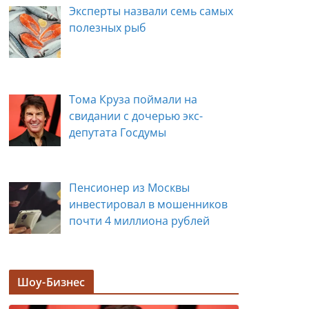
Эксперты назвали семь самых
полезных рыб
Тома Круза поймали на
свидании с дочерью экс-
депутата Госдумы
Пенсионер из Москвы
инвестировал в мошенников
почти 4 миллиона рублей
Задержана мэр Кургана Елена
Шоу-Бизнес
Ситникова, в её кабинете
прошли обыски