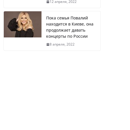
12 апреля, 2022
Пока семья Повалий
Литва первой в Европе
находится в Киеве, она
полностью отказалась от
продолжает давать
российского газа
концерты по России
8 апреля, 2022
«Осталась без средств к
существованию». 62-летней
сестре Нагиева помогают
соседи
Елена Зеленская назвала
главную ошибку презuдeнтa
Pф