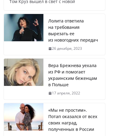
Том Круз вышел в свет с новой
Названы регионы России, где
продолжилась мобилизация
Лолита ответила
на требования
вырезать ее
из новогодних передач
Что заявил многолетний друг
26 декабря, 2023
Путина
Вера Брежнева уехала
из РФ и помогает
украинским беженцам
Житель Швеции продал яхту и
в Польше
купил реанимобили для
17 апреля, 2022
украинцев
«Мы не простим».
Потап оказался от всех
Вера Брежнева уехала из РФ и
своих наград,
помогает украинским
полученных в России
беженцам в Польше