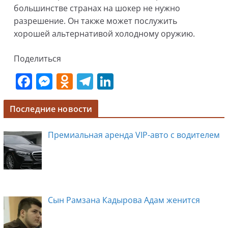
большинстве странах на шокер не нужно
разрешение. Он также может послужить
хорошей альтернативой холодному оружию.
Поделиться
F
M
O
T
Li
a
e
d
el
n
c
ss
n
e
k
Последние новости
e
e
o
gr
e
Премиальная аренда VIP-авто с водителем
b
n
kl
a
dI
o
g
a
m
n
o
er
ss
k
ni
Сын Рамзана Кадырова Адам женится
ki