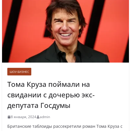
Лолита ответила на требования вырезать
ее из новогодних передач
Врач назвал самые вредные продукты для
сердца
ШОУ-БИЗНЕС
Тома Круза поймали на
свидании с дочерью экс-
Врачи рассказали о состоянии младенца,
которого бросили замерзать на остановке
депутата Госдумы
8 января, 2024
admin
Британские таблоиды рассекретили роман Тома Круза с