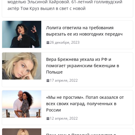
Названы регионы России, где
моделью Эльсиной Хайровой. 61-летний голливудский
актёр Том Круз вышел в свет с новой
продолжилась мобилизация
Лолита ответила на требования
вырезать ее из новогодних передач
Что заявил многолетний друг Путина
26 декабря, 2023
Вера Брежнева уехала из РФ и
помогает украинским беженцам в
Польше
Житель Швеции продал яхту и купил
17 апреля, 2022
реанимобили для украинцев
«Мы не простим». Потап оказался от
всех своих наград, полученных в
России
Вера Брежнева уехала из РФ и помогает
12 апреля, 2022
украинским беженцам в Польше