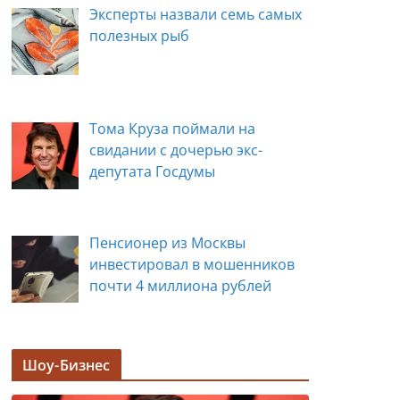
Эксперты назвали семь самых
полезных рыб
Тома Круза поймали на
свидании с дочерью экс-
депутата Госдумы
Пенсионер из Москвы
инвестировал в мошенников
почти 4 миллиона рублей
Задержана мэр Кургана Елена
Шоу-Бизнес
Ситникова, в её кабинете
прошли обыски