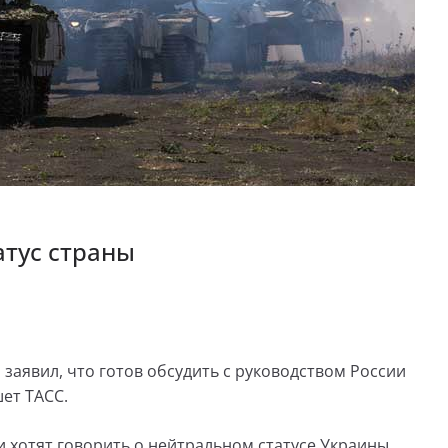
атус страны
заявил, что готов обсудить с руководством России
шет ТАСС.
 хотят говорить о нейтральном статусе Украины.