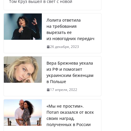
Том Круз вышел в свет с новой
Названы регионы России, где
продолжилась мобилизация
Лолита ответила
на требования
вырезать ее
из новогодних передач
Что заявил многолетний друг
26 декабря, 2023
Путина
Вера Брежнева уехала
из РФ и помогает
украинским беженцам
Житель Швеции продал яхту и
в Польше
купил реанимобили для
17 апреля, 2022
украинцев
«Мы не простим».
Потап оказался от всех
Вера Брежнева уехала из РФ и
своих наград,
помогает украинским
полученных в России
беженцам в Польше