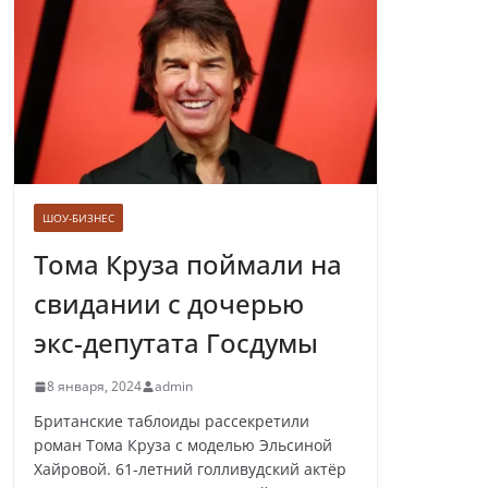
Лолита ответила
на требования вырезать ее
из новогодних передач
ШОУ-БИЗНЕС
Врач назвал самые вредные
продукты для сердца
Тома Круза поймали на
свидании с дочерью
экс-депутата Госдумы
Врачи рассказали о состоянии
8 января, 2024
admin
младенца, которого бросили
замерзать на остановке
Британские таблоиды рассекретили
роман Тома Круза с моделью Эльсиной
Хайровой. 61-летний голливудский актёр