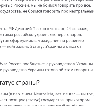
рить с Россией, мы не боимся говорить про все,
государства, не боимся говорить про нейтральный
ента РФ Дмитрий Песков в четверг, 24 февраля,
ективах российско-украинских переговоров,
 Путин сформулировал ожидания по решению
м — нейтральный статус Украины и отказ от
ейчас Россия пообщаться с руководством Украины
ли руководство Украины готово об этом говорить».
татус страны?
 (в пер. с нем. Neutralität, лат. neuter — ни тот,
ает позицию (статус) государства, при котором
бных вовлечь его в международный конфликт,