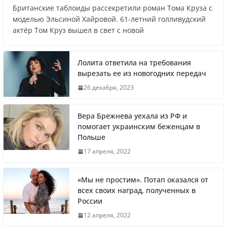
Британские таблоиды рассекретили роман Тома Круза с
Названы регионы России, где
моделью Эльсиной Хайровой. 61-летний голливудский
актёр Том Круз вышел в свет с новой
продолжилась мобилизация
Лолита ответила на требования
вырезать ее из новогодних передач
Что заявил многолетний друг Путина
26 декабря, 2023
Вера Брежнева уехала из РФ и
помогает украинским беженцам в
Польше
Житель Швеции продал яхту и купил
17 апреля, 2022
реанимобили для украинцев
«Мы не простим». Потап оказался от
всех своих наград, полученных в
России
Вера Брежнева уехала из РФ и помогает
12 апреля, 2022
украинским беженцам в Польше