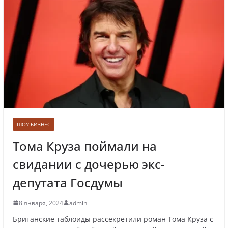
Лолита ответила на требования вырезать
ее из новогодних передач
Врач назвал самые вредные продукты для
сердца
ШОУ-БИЗНЕС
Тома Круза поймали на
свидании с дочерью экс-
Врачи рассказали о состоянии младенца,
которого бросили замерзать на остановке
депутата Госдумы
8 января, 2024
admin
Британские таблоиды рассекретили роман Тома Круза с