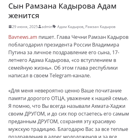
Сын Рамзана Кадырова Адам
женится
29 июня, 2025
admin
Адам Кадыров
,
Рамзан Кадыров
Bavnews.am
пишет. Глава Чечни Рамзан Кадыров
поблагодарил президента России Владимира
Путина за личное поздравление его сына, 17-
летнего Адама Кадырова, «со вступлением в
семейную жизнь». Об этом глава республики
написал в своем Telegram-канале.
«Для меня невероятно ценно Ваше почитание
памяти дорогого ОТЦА, уважение к нашей семье.
Я помню, что Вы всегда называли Ахмата-Хаджи
своим ДРУГОМ, и до сих пор остаетесь его самым
преданным ДРУГОМ, сохраняя эту красивую
мужскую традицию. Благодарю Вас за все теплые
поздравления в адрес молодоженов и за все