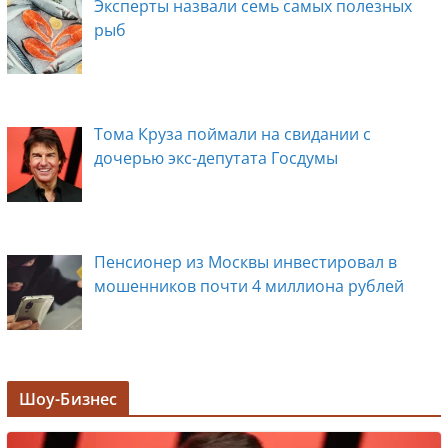
Эксперты назвали семь самых полезных
рыб
Тома Круза поймали на свидании с
дочерью экс-депутата Госдумы
Пенсионер из Москвы инвестировал в
мошенников почти 4 миллиона рублей
Задержана мэр Кургана Елена Ситникова, в
Шоу-Бизнес
её кабинете прошли обыски