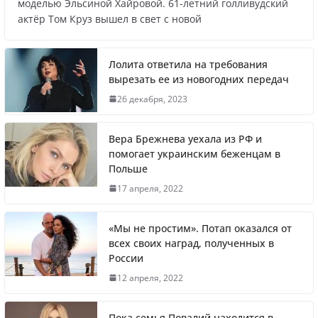
Названы регионы России, где
моделью Эльсиной Хайровой. 61-летний голливудский
актёр Том Круз вышел в свет с новой
продолжилась мобилизация
Лолита ответила на требования
вырезать ее из новогодних передач
Что заявил многолетний друг Путина
26 декабря, 2023
Вера Брежнева уехала из РФ и
помогает украинским беженцам в
Польше
Житель Швеции продал яхту и купил
17 апреля, 2022
реанимобили для украинцев
«Мы не простим». Потап оказался от
всех своих наград, полученных в
России
Вера Брежнева уехала из РФ и помогает
12 апреля, 2022
украинским беженцам в Польше
Пока семья Повалий находится в