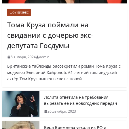
сердца
ШОУ-БИЗНЕС
Тома Круза поймали на
свидании с дочерью экс-
Врачи рассказали о состоянии младенца,
которого бросили замерзать на остановке
депутата Госдумы
8 января, 2024
admin
Британские таблоиды рассекретили роман Тома Круза с
Названы регионы России, где
моделью Эльсиной Хайровой. 61-летний голливудский
актёр Том Круз вышел в свет с новой
продолжилась мобилизация
Лолита ответила на требования
вырезать ее из новогодних передач
Что заявил многолетний друг Путина
26 декабря, 2023
Вера Брежнева уехала из РФ и