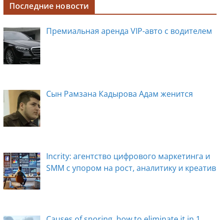
c
ss
n
e
k
Последние новости
e
e
o
gr
e
Премиальная аренда VIP-авто с водителем
b
n
kl
a
dI
o
g
a
m
n
o
er
ss
k
ni
Сын Рамзана Кадырова Адам женится
ki
Incrity: агентство цифрового маркетинга и
SMM с упором на рост, аналитику и креатив
Causes of snoring, how to eliminate it in 1