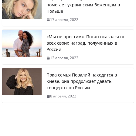
помогает украинским беженцам в
Польше
Житель Швеции продал яхту и купил
17 апреля, 2022
реанимобили для украинцев
«Мы не простим». Потап оказался от
всех своих наград, полученных в
России
Вера Брежнева уехала из РФ и помогает
12 апреля, 2022
украинским беженцам в Польше
Пока семья Повалий находится в
Киеве, она продолжает давать
концерты по России
Литва первой в Европе полностью
8 апреля, 2022
отказалась от российского газа
«Осталась без средств к существованию».