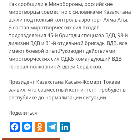
Как сообщили в Минобороны, российские
миротворцы совместно с силовиками Казахстана
взяли под полный контроль аэропорт Алма-Аты.
В состав миротворческих сил входят
подразделения 45-й бригады спецназа ВДВ, 98-й
дивизии ВДВ и 31-й отдельной бригады ВДВ, все
имеют боевой опыт.Руководит действиями
миротворческих сил ОДКБ командующий ВДВ
генерал-полковник Андрей Сердюков.
Президент Казахстана Касым-Жомарт Токаев
заявил, что совместный контингент пробудет в
республике до нормализации ситуации.
Поделиться
F
M
O
T
Li
a
e
d
el
n