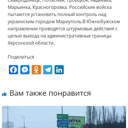
Марьинка, Красногоровка. Российские войска
пытаются установить полный контроль над
украинским городом Мариуполь.В Южнобужском
направлении проводятся штурмовые действия с
целью выхода на административные границы
Херсонской области.
Поделиться
F
M
O
T
Li
a
e
d
el
n
c
ss
n
e
k
Вам также понравится
e
e
o
gr
e
b
n
kl
a
dI
o
g
a
m
n
o
er
ss