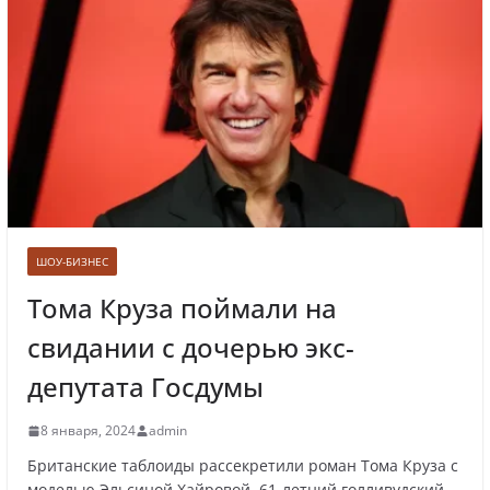
Лолита ответила на требования вырезать
ее из новогодних передач
Врач назвал самые вредные продукты для
сердца
ШОУ-БИЗНЕС
Тома Круза поймали на
свидании с дочерью экс-
Врачи рассказали о состоянии младенца,
которого бросили замерзать на остановке
депутата Госдумы
8 января, 2024
admin
Британские таблоиды рассекретили роман Тома Круза с
моделью Эльсиной Хайровой. 61-летний голливудский