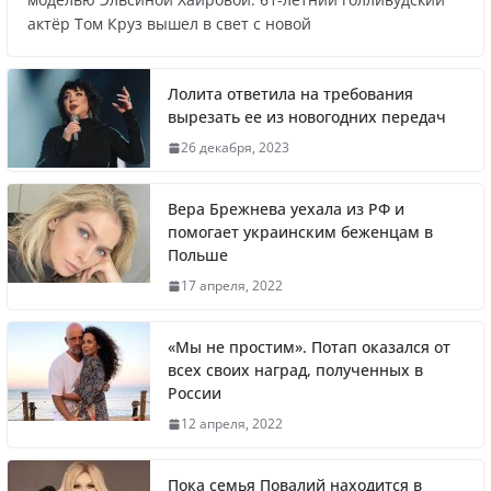
Названы регионы России, где
актёр Том Круз вышел в свет с новой
продолжилась мобилизация
Лолита ответила на требования
вырезать ее из новогодних передач
Что заявил многолетний друг Путина
26 декабря, 2023
Вера Брежнева уехала из РФ и
помогает украинским беженцам в
Польше
Житель Швеции продал яхту и купил
17 апреля, 2022
реанимобили для украинцев
«Мы не простим». Потап оказался от
всех своих наград, полученных в
России
Вера Брежнева уехала из РФ и помогает
12 апреля, 2022
украинским беженцам в Польше
Пока семья Повалий находится в