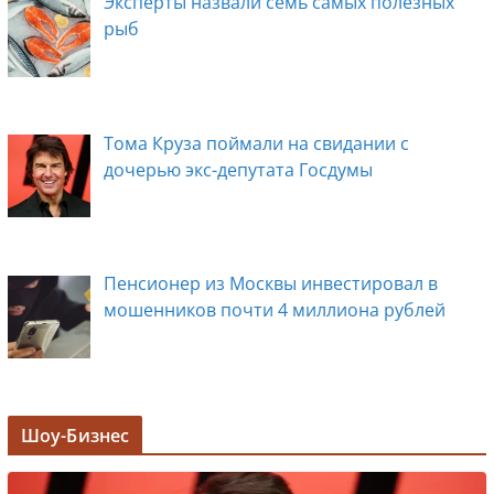
Эксперты назвали семь самых полезных
рыб
Тома Круза поймали на свидании с
дочерью экс-депутата Госдумы
Пенсионер из Москвы инвестировал в
мошенников почти 4 миллиона рублей
Задержана мэр Кургана Елена Ситникова, в
Шоу-Бизнес
её кабинете прошли обыски