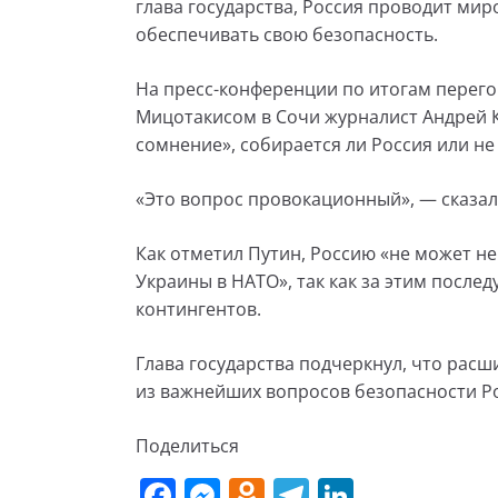
глава государства, Россия проводит ми
обеспечивать свою безопасность.
На пресс-конференции по итогам перег
Мицотакисом в Сочи журналист Андрей 
сомнение», собирается ли Россия или не
«Это вопрос провокационный», — сказал
Как отметил Путин, Россию «не может н
Украины в НАТО», так как за этим посл
контингентов.
Глава государства подчеркнул, что расш
из важнейших вопросов безопасности Ро
Поделиться
F
M
O
T
Li