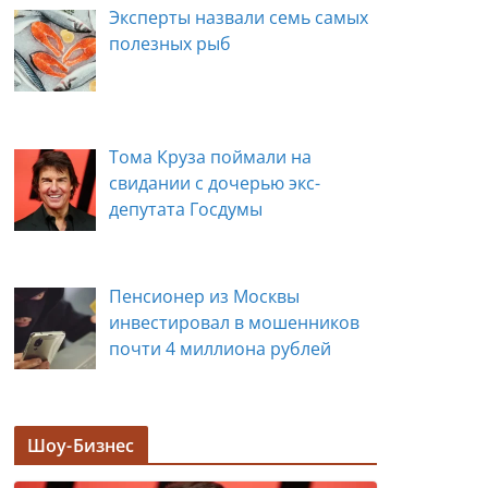
Эксперты назвали семь самых
полезных рыб
Тома Круза поймали на
свидании с дочерью экс-
депутата Госдумы
Пенсионер из Москвы
инвестировал в мошенников
почти 4 миллиона рублей
Задержана мэр Кургана Елена
Шоу-Бизнес
Ситникова, в её кабинете
прошли обыски