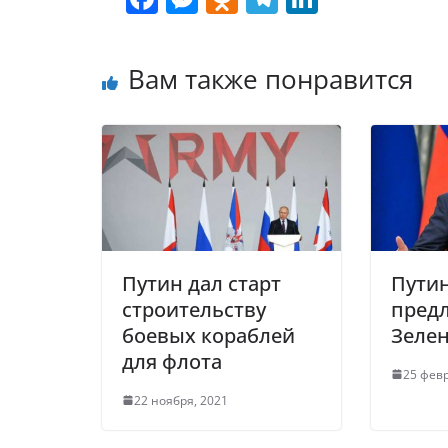
a
e
d
el
n
c
ss
n
e
k
Вам также понравится
e
e
o
gr
e
b
n
kl
a
dI
o
g
a
m
n
o
er
ss
k
ni
ki
Путин дал старт
Путин
строительству
пред
боевых кораблей
Зелен
для флота
25 февр
22 ноября, 2021