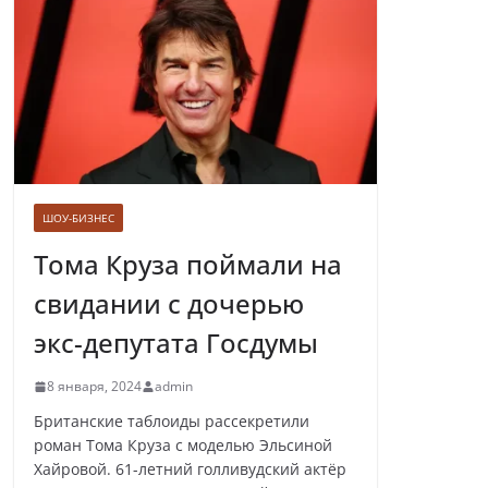
Лолита ответила
на требования вырезать ее
из новогодних передач
ШОУ-БИЗНЕС
Врач назвал самые вредные
продукты для сердца
Тома Круза поймали на
свидании с дочерью
экс-депутата Госдумы
Врачи рассказали о состоянии
8 января, 2024
admin
младенца, которого бросили
замерзать на остановке
Британские таблоиды рассекретили
роман Тома Круза с моделью Эльсиной
Хайровой. 61-летний голливудский актёр