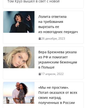
Том Круз вышел в свет с новой
Названы регионы России, где
продолжилась мобилизация
Лолита ответила
на требования
вырезать ее
из новогодних передач
Что заявил многолетний друг
26 декабря, 2023
Путина
Вера Брежнева уехала
из РФ и помогает
украинским беженцам
Житель Швеции продал яхту и
в Польше
купил реанимобили для
17 апреля, 2022
украинцев
«Мы не простим».
Потап оказался от всех
Вера Брежнева уехала из РФ и
своих наград,
помогает украинским
полученных в России
беженцам в Польше