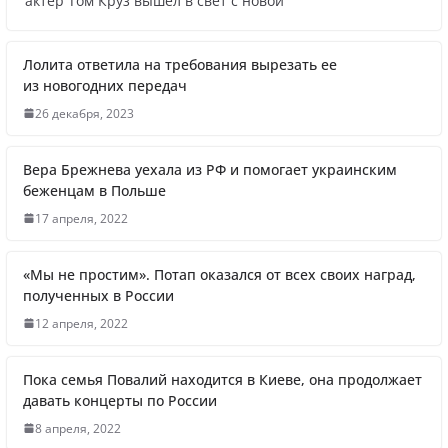
актёр Том Круз вышел в свет с новой
продолжилась мобилизация
Лолита ответила на требования вырезать ее
из новогодних передач
Что заявил многолетний друг Путина
26 декабря, 2023
Вера Брежнева уехала из РФ и помогает украинским
беженцам в Польше
17 апреля, 2022
Житель Швеции продал яхту и купил
реанимобили для украинцев
«Мы не простим». Потап оказался от всех своих наград,
полученных в России
12 апреля, 2022
Вера Брежнева уехала из РФ и помогает
Пока семья Повалий находится в Киеве, она продолжает
украинским беженцам в Польше
давать концерты по России
8 апреля, 2022