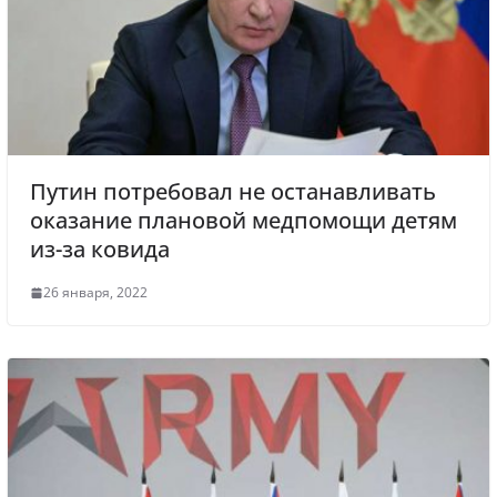
k
ni
ki
Путин потребовал не останавливать
оказание плановой медпомощи детям
из-за ковида
26 января, 2022