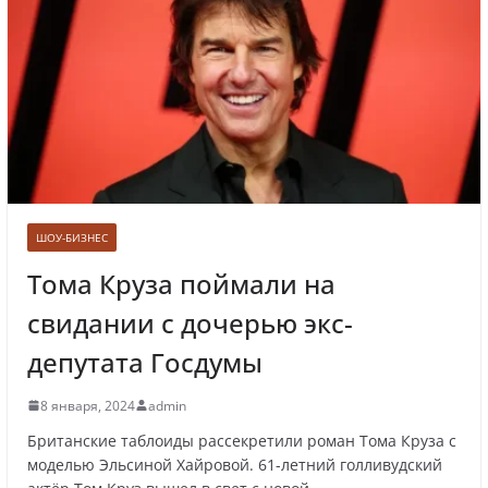
Лолита ответила на требования вырезать
ее из новогодних передач
Врач назвал самые вредные продукты для
сердца
ШОУ-БИЗНЕС
Тома Круза поймали на
свидании с дочерью экс-
Врачи рассказали о состоянии младенца,
которого бросили замерзать на остановке
депутата Госдумы
8 января, 2024
admin
Британские таблоиды рассекретили роман Тома Круза с
Названы регионы России, где
моделью Эльсиной Хайровой. 61-летний голливудский