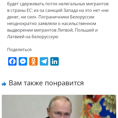
будет сдерживать поток нелегальных мигрантов
в страны ЕС: из-за санкций Запада на это нет «ни
денег, ни сил». Пограничники Белоруссии
неоднократно заявляли о насильственном
выдворении мигрантов Литвой, Польшей и
Латвией на белорусскую
Поделиться
F
M
O
T
Li
a
e
d
el
n
c
ss
n
e
k
Вам также понравится
e
e
o
gr
e
b
n
kl
a
dI
o
g
a
m
n
o
er
ss