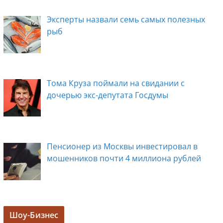
Эксперты назвали семь самых полезных
рыб
Тома Круза поймали на свидании с
дочерью экс-депутата Госдумы
Пенсионер из Москвы инвестировал в
мошенников почти 4 миллиона рублей
Задержана мэр Кургана Елена Ситникова, в
Шоу-Бизнес
её кабинете прошли обыски