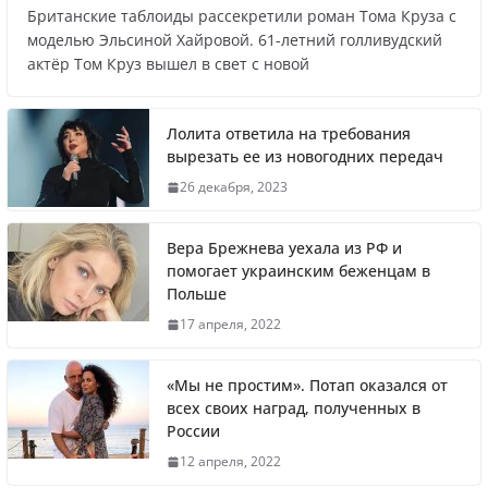
Британские таблоиды рассекретили роман Тома Круза с
Названы регионы России, где
моделью Эльсиной Хайровой. 61-летний голливудский
актёр Том Круз вышел в свет с новой
продолжилась мобилизация
Лолита ответила на требования
вырезать ее из новогодних передач
Что заявил многолетний друг Путина
26 декабря, 2023
Вера Брежнева уехала из РФ и
помогает украинским беженцам в
Польше
Житель Швеции продал яхту и купил
17 апреля, 2022
реанимобили для украинцев
«Мы не простим». Потап оказался от
всех своих наград, полученных в
России
Вера Брежнева уехала из РФ и помогает
12 апреля, 2022
украинским беженцам в Польше