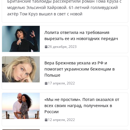
Британские таблоиды рассекретили роман Тома Круза с
Названы регионы России, где
моделью Эльсиной Хайровой. 61-летний голливудский
актёр Том Круз вышел в свет с новой
продолжилась мобилизация
Лолита ответила на требования
вырезать ее из новогодних передач
Что заявил многолетний друг Путина
26 декабря, 2023
Вера Брежнева уехала из РФ и
помогает украинским беженцам в
Польше
Житель Швеции продал яхту и купил
17 апреля, 2022
реанимобили для украинцев
«Мы не простим». Потап оказался от
всех своих наград, полученных в
России
Вера Брежнева уехала из РФ и помогает
12 апреля, 2022
украинским беженцам в Польше