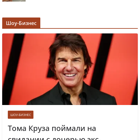
Задержана мэр Кургана Елена Ситникова, в
Шоу-Бизнес
её кабинете прошли обыски
Лолита ответила на требования вырезать
ее из новогодних передач
Врач назвал самые вредные продукты для
сердца
ШОУ-БИЗНЕС
Тома Круза поймали на
свидании с дочерью экс-