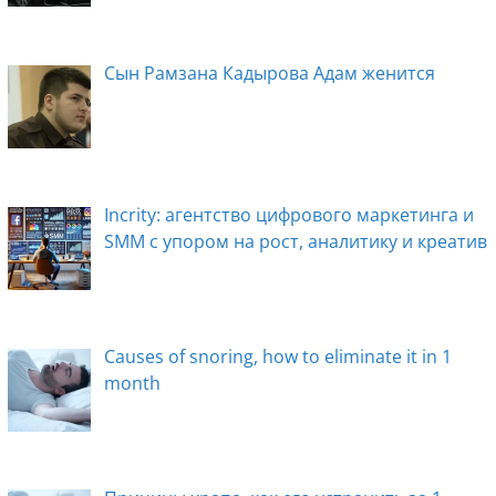
o
er
ss
k
ni
Сын Рамзана Кадырова Адам женится
ki
Incrity: агентство цифрового маркетинга и
SMM с упором на рост, аналитику и креатив
Causes of snoring, how to eliminate it in 1
month