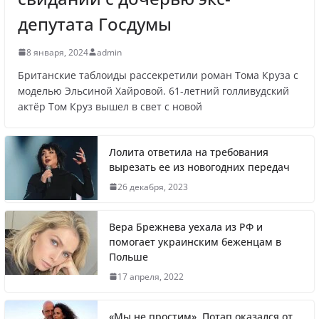
Врачи рассказали о состоянии младенца,
которого бросили замерзать на остановке
депутата Госдумы
8 января, 2024
admin
Британские таблоиды рассекретили роман Тома Круза с
Названы регионы России, где
моделью Эльсиной Хайровой. 61-летний голливудский
актёр Том Круз вышел в свет с новой
продолжилась мобилизация
Лолита ответила на требования
вырезать ее из новогодних передач
Что заявил многолетний друг Путина
26 декабря, 2023
Вера Брежнева уехала из РФ и
помогает украинским беженцам в
Польше
Житель Швеции продал яхту и купил
17 апреля, 2022
реанимобили для украинцев
«Мы не простим». Потап оказался от