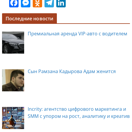
F
M
O
T
Li
a
e
d
el
n
c
ss
n
e
k
Последние новости
e
e
o
gr
e
Премиальная аренда VIP-авто с водителем
b
n
kl
a
dI
o
g
a
m
n
o
er
ss
k
ni
Сын Рамзана Кадырова Адам женится
ki
Incrity: агентство цифрового маркетинга и
SMM с упором на рост, аналитику и креатив