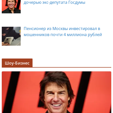
дочерью экс-депутата Госдумы
Пенсионер из Москвы инвестировал в
мошенников почти 4 миллиона рублей
Задержана мэр Кургана Елена Ситникова, в
Шоу-Бизнес
её кабинете прошли обыски
Лолита ответила на требования вырезать
ее из новогодних передач