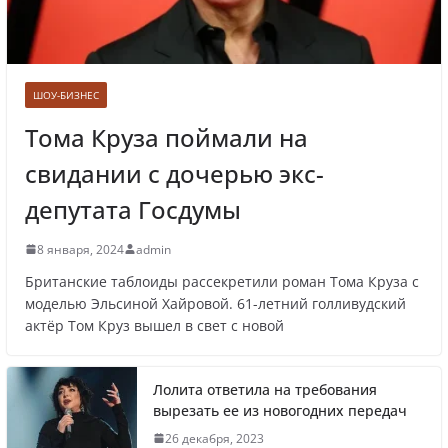
Врач назвал самые вредные продукты для
сердца
ШОУ-БИЗНЕС
Тома Круза поймали на
свидании с дочерью экс-
Врачи рассказали о состоянии младенца,
которого бросили замерзать на остановке
депутата Госдумы
8 января, 2024
admin
Британские таблоиды рассекретили роман Тома Круза с
Названы регионы России, где
моделью Эльсиной Хайровой. 61-летний голливудский
актёр Том Круз вышел в свет с новой
продолжилась мобилизация
Лолита ответила на требования
вырезать ее из новогодних передач
Что заявил многолетний друг Путина
26 декабря, 2023