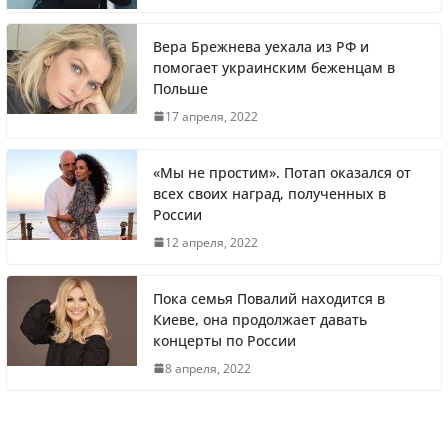
Вера Брежнева уехала из РФ и
помогает украинским беженцам в
Польше
Житель Швеции продал яхту и купил
17 апреля, 2022
реанимобили для украинцев
«Мы не простим». Потап оказался от
всех своих наград, полученных в
России
Вера Брежнева уехала из РФ и помогает
12 апреля, 2022
украинским беженцам в Польше
Пока семья Повалий находится в
Киеве, она продолжает давать
концерты по России
Литва первой в Европе полностью
8 апреля, 2022
отказалась от российского газа