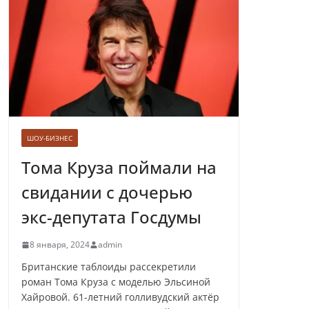
Лолита ответила
на требования вырезать ее
из новогодних передач
ШОУ-БИЗНЕС
Врач назвал самые вредные
продукты для сердца
Тома Круза поймали на
свидании с дочерью
экс-депутата Госдумы
Врачи рассказали о состоянии
8 января, 2024
admin
младенца, которого бросили
замерзать на остановке
Британские таблоиды рассекретили
роман Тома Круза с моделью Эльсиной
Хайровой. 61-летний голливудский актёр