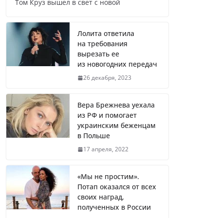
Том Круз вышел в свет с новой
Названы регионы России, где
продолжилась мобилизация
Лолита ответила
на требования
вырезать ее
из новогодних передач
Что заявил многолетний друг
26 декабря, 2023
Путина
Вера Брежнева уехала
из РФ и помогает
украинским беженцам
Житель Швеции продал яхту и
в Польше
купил реанимобили для
17 апреля, 2022
украинцев
«Мы не простим».
Потап оказался от всех
Вера Брежнева уехала из РФ и
своих наград,
помогает украинским
полученных в России
беженцам в Польше