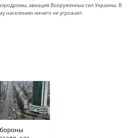
аэродромы, авиация Вооруженных сил Украины. В
му населению ничего не угрожает.
бороны
азало, как