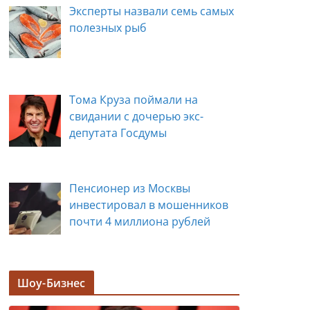
Эксперты назвали семь самых
полезных рыб
Тома Круза поймали на
свидании с дочерью экс-
депутата Госдумы
Пенсионер из Москвы
инвестировал в мошенников
почти 4 миллиона рублей
Задержана мэр Кургана Елена
Шоу-Бизнес
Ситникова, в её кабинете
прошли обыски