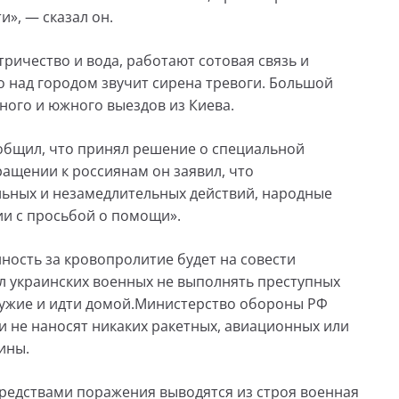
», — сказал он.
ктричество и вода, работают сотовая связь и
о над городом звучит сирена тревоги. Большой
ного и южного выездов из Киева.
общил, что принял решение о специальной
ращении к россиянам он заявил, что
льных и незамедлительных действий, народные
ии с просьбой о помощи».
нность за кровопролитие будет на совести
л украинских военных не выполнять преступных
ружие и идти домой.Министерство обороны РФ
 не наносят никаких ракетных, авиационных или
ины.
редствами поражения выводятся из строя военная