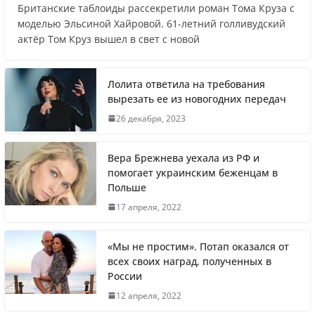
Британские таблоиды рассекретили роман Тома Круза с
Названы регионы России, где
моделью Эльсиной Хайровой. 61-летний голливудский
актёр Том Круз вышел в свет с новой
продолжилась мобилизация
Лолита ответила на требования
вырезать ее из новогодних передач
Что заявил многолетний друг Путина
26 декабря, 2023
Вера Брежнева уехала из РФ и
помогает украинским беженцам в
Польше
Житель Швеции продал яхту и купил
17 апреля, 2022
реанимобили для украинцев
«Мы не простим». Потап оказался от
всех своих наград, полученных в
России
Вера Брежнева уехала из РФ и помогает
12 апреля, 2022
украинским беженцам в Польше