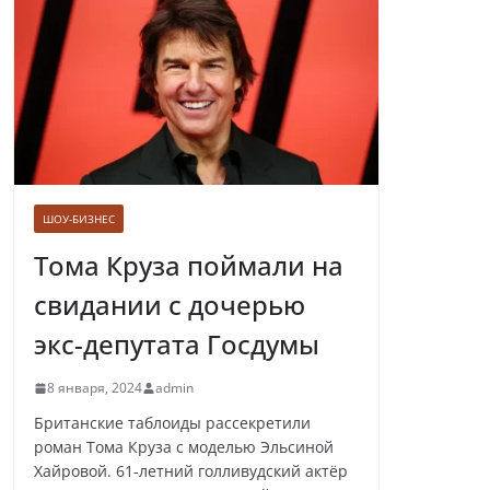
Лолита ответила
на требования вырезать ее
из новогодних передач
ШОУ-БИЗНЕС
Врач назвал самые вредные
продукты для сердца
Тома Круза поймали на
свидании с дочерью
экс-депутата Госдумы
Врачи рассказали о состоянии
8 января, 2024
admin
младенца, которого бросили
замерзать на остановке
Британские таблоиды рассекретили
роман Тома Круза с моделью Эльсиной
Хайровой. 61-летний голливудский актёр