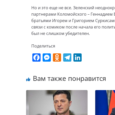
Но и это еще не все. Зеленский неоднокр
партнерами Коломойского – Геннадием 
братьями Игорем и Григорием Суркисами
связи с комиком после начала его полит
был не слишком убедителен.
Поделиться
F
M
O
T
Li
a
e
d
el
n
c
ss
n
e
k
Вам также понравится
e
e
o
gr
e
b
n
kl
a
dI
o
g
a
m
n
o
er
ss
k
ni