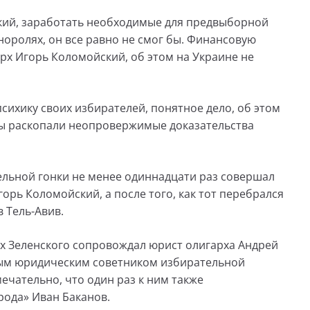
кий, заработать необходимые для предвыборной
норолях, он все равно не смог бы. Финансовую
рх Игорь Коломойский, об этом на Украине не
сихику своих избирателей, понятное дело, об этом
ты раскопали неопровержимые доказательства
ельной гонки не менее одиннадцати раз совершал
горь Коломойский, а после того, как тот перебрался
в Тель-Авив.
ах Зеленского сопровождал юрист олигарха Андрей
вным юридическим советником избирательной
чательно, что один раз к ним также
рода» Иван Баканов.