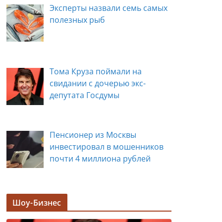
Эксперты назвали семь самых
полезных рыб
Тома Круза поймали на
свидании с дочерью экс-
депутата Госдумы
Пенсионер из Москвы
инвестировал в мошенников
почти 4 миллиона рублей
Задержана мэр Кургана Елена
Шоу-Бизнес
Ситникова, в её кабинете
прошли обыски