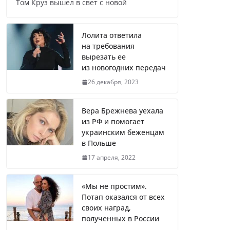
Том Круз вышел в свет с новой
Названы регионы России, где
продолжилась мобилизация
Лолита ответила
на требования
вырезать ее
из новогодних передач
Что заявил многолетний друг
26 декабря, 2023
Путина
Вера Брежнева уехала
из РФ и помогает
украинским беженцам
Житель Швеции продал яхту и
в Польше
купил реанимобили для
17 апреля, 2022
украинцев
«Мы не простим».
Потап оказался от всех
Вера Брежнева уехала из РФ и
своих наград,
помогает украинским
полученных в России
беженцам в Польше