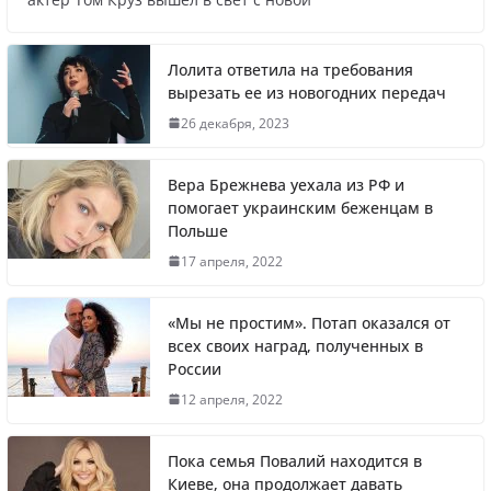
продолжилась мобилизация
Лолита ответила на требования
вырезать ее из новогодних передач
Что заявил многолетний друг Путина
26 декабря, 2023
Вера Брежнева уехала из РФ и
помогает украинским беженцам в
Польше
Житель Швеции продал яхту и купил
17 апреля, 2022
реанимобили для украинцев
«Мы не простим». Потап оказался от
всех своих наград, полученных в
России
Вера Брежнева уехала из РФ и помогает
12 апреля, 2022
украинским беженцам в Польше
Пока семья Повалий находится в
Киеве, она продолжает давать