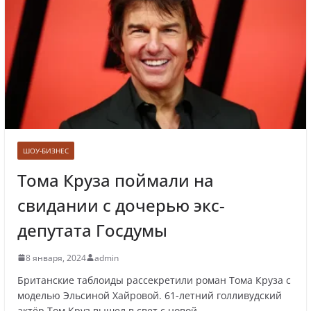
Лолита ответила на требования вырезать
ее из новогодних передач
Врач назвал самые вредные продукты для
сердца
ШОУ-БИЗНЕС
Тома Круза поймали на
свидании с дочерью экс-
Врачи рассказали о состоянии младенца,
которого бросили замерзать на остановке
депутата Госдумы
8 января, 2024
admin
Британские таблоиды рассекретили роман Тома Круза с
Названы регионы России, где
моделью Эльсиной Хайровой. 61-летний голливудский
актёр Том Круз вышел в свет с новой