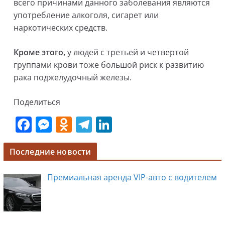
всего причинами данного заболевания являются
употребление алкоголя, сигарет или
наркотических средств.
Кроме этого,
у людей с третьей и четвертой
группами крови тоже большой риск к развитию
рака поджелудочный железы.
Поделиться
F
M
O
T
Li
a
e
d
el
n
c
ss
n
e
k
Последние новости
e
e
o
gr
e
Премиальная аренда VIP-авто с водителем
b
n
kl
a
dI
o
g
a
m
n
o
er
ss