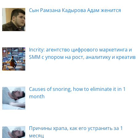
k
ni
Сын Рамзана Кадырова Адам женится
ki
Incrity: агентство цифрового маркетинга и
SMM с упором на рост, аналитику и креатив
Causes of snoring, how to eliminate it in 1
month
Причины храпа, как его устранить за 1
месяц