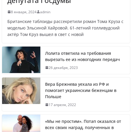
депутата Госдумы
8 января, 2024
admin
Британские таблоиды рассекретили роман Тома Круза с
Названы регионы России, где
моделью Эльсиной Хайровой. 61-летний голливудский
актёр Том Круз вышел в свет с новой
продолжилась мобилизация
Лолита ответила на требования
вырезать ее из новогодних передач
Что заявил многолетний друг Путина
26 декабря, 2023
Вера Брежнева уехала из РФ и
помогает украинским беженцам в
Польше
Житель Швеции продал яхту и купил
17 апреля, 2022
реанимобили для украинцев
«Мы не простим». Потап оказался от
всех своих наград, полученных в