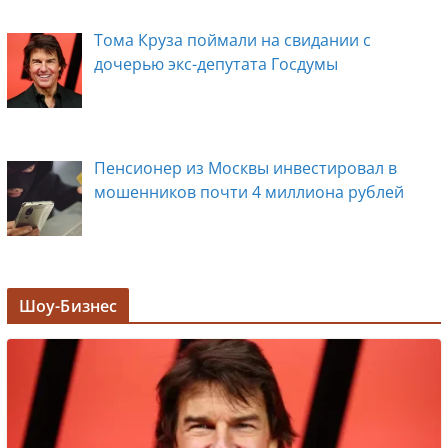
Тома Круза поймали на свидании с
дочерью экс-депутата Госдумы
Пенсионер из Москвы инвестировал в
мошенников почти 4 миллиона рублей
Задержана мэр Кургана Елена Ситникова, в
Шоу-Бизнес
её кабинете прошли обыски
Лолита ответила на требования вырезать
ее из новогодних передач