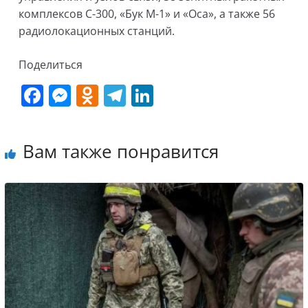
комплексов С-300, «Бук М-1» и «Оса», а также 56
радиолокационных станций.
Поделиться
F
M
O
T
Li
a
e
d
el
n
c
ss
n
e
k
Вам также понравится
e
e
o
gr
e
b
n
kl
a
dI
o
g
a
m
n
o
er
ss
k
ni
ki