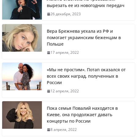
вырезать ее из новогодних передач
Что заявил многолетний друг Путина
26 декабря, 2023
Вера Брежнева уехала из РФ и
помогает украинским беженцам в
Польше
Житель Швеции продал яхту и купил
17 апреля, 2022
реанимобили для украинцев
«Мы не простим». Потап оказался от
всех своих наград, полученных в
России
Вера Брежнева уехала из РФ и помогает
12 апреля, 2022
украинским беженцам в Польше
Пока семья Повалий находится в
Киеве, она продолжает давать
концерты по России
Литва первой в Европе полностью
8 апреля, 2022
отказалась от российского газа