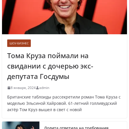
Врач назвал самые вредные продукты для
сердца
ШОУ-БИЗНЕС
Тома Круза поймали на
свидании с дочерью экс-
Врачи рассказали о состоянии младенца,
которого бросили замерзать на остановке
депутата Госдумы
8 января, 2024
admin
Британские таблоиды рассекретили роман Тома Круза с
Названы регионы России, где
моделью Эльсиной Хайровой. 61-летний голливудский
актёр Том Круз вышел в свет с новой
продолжилась мобилизация
Лолита ответила на требования