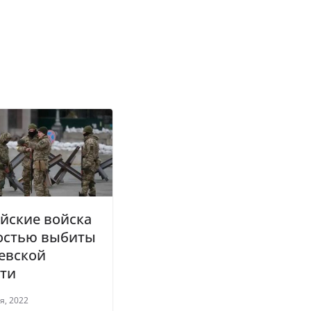
йские войска
остью выбиты
евской
сти
я, 2022