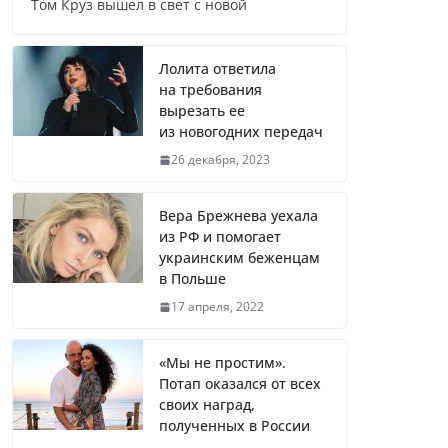
Том Круз вышел в свет с новой
Названы регионы России, где
продолжилась мобилизация
Лолита ответила
на требования
вырезать ее
из новогодних передач
Что заявил многолетний друг
26 декабря, 2023
Путина
Вера Брежнева уехала
из РФ и помогает
украинским беженцам
Житель Швеции продал яхту и
в Польше
купил реанимобили для
17 апреля, 2022
украинцев
«Мы не простим».
Потап оказался от всех
Вера Брежнева уехала из РФ и
своих наград,
помогает украинским
полученных в России
беженцам в Польше