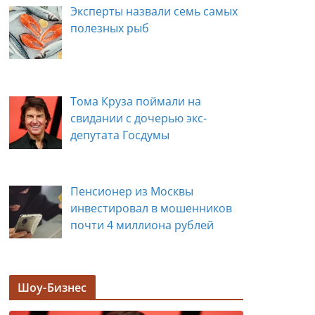
Эксперты назвали семь самых
полезных рыб
Тома Круза поймали на
свидании с дочерью экс-
депутата Госдумы
Пенсионер из Москвы
инвестировал в мошенников
почти 4 миллиона рублей
Задержана мэр Кургана Елена
Шоу-Бизнес
Ситникова, в её кабинете
прошли обыски