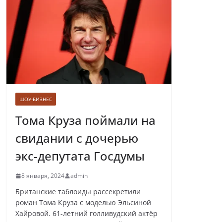
Лолита ответила
на требования вырезать ее
из новогодних передач
ШОУ-БИЗНЕС
Врач назвал самые вредные
продукты для сердца
Тома Круза поймали на
свидании с дочерью
экс-депутата Госдумы
Врачи рассказали о состоянии
8 января, 2024
admin
младенца, которого бросили
замерзать на остановке
Британские таблоиды рассекретили
роман Тома Круза с моделью Эльсиной
Хайровой. 61-летний голливудский актёр