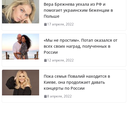
Вера Брежнева уехала из РФ и
помогает украинским беженцам в
Польше
Житель Швеции продал яхту и купил
17 апреля, 2022
реанимобили для украинцев
«Мы не простим». Потап оказался от
всех своих наград, полученных в
России
Вера Брежнева уехала из РФ и помогает
12 апреля, 2022
украинским беженцам в Польше
Пока семья Повалий находится в
Киеве, она продолжает давать
концерты по России
Литва первой в Европе полностью
8 апреля, 2022
отказалась от российского газа