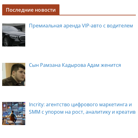
a
e
d
el
n
c
ss
n
e
k
Последние новости
e
e
o
gr
e
Премиальная аренда VIP-авто с водителем
b
n
kl
a
dI
o
g
a
m
n
o
er
ss
k
ni
Сын Рамзана Кадырова Адам женится
ki
Incrity: агентство цифрового маркетинга и
SMM с упором на рост, аналитику и креатив