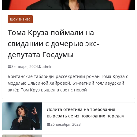
Врач назвал самые вредные продукты для
сердца
ШОУ-БИЗНЕС
Тома Круза поймали на
свидании с дочерью экс-
Врачи рассказали о состоянии младенца,
которого бросили замерзать на остановке
депутата Госдумы
8 января, 2024
admin
Британские таблоиды рассекретили роман Тома Круза с
Названы регионы России, где
моделью Эльсиной Хайровой. 61-летний голливудский
актёр Том Круз вышел в свет с новой
продолжилась мобилизация
Лолита ответила на требования
вырезать ее из новогодних передач
Что заявил многолетний друг Путина
26 декабря, 2023