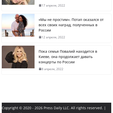
Житель Швеции продал яхту и купил
17 апреля, 2022
реанимобили для украинцев
«Мы не простим». Потап оказался от
всех своих наград, полученных в
России
Вера Брежнева уехала из РФ и помогает
12 апреля, 2022
украинским беженцам в Польше
Пока семья Повалий находится в
Киеве, она продолжает давать
концерты по России
Литва первой в Европе полностью
8 апреля, 2022
отказалась от российского газа
«Осталась без средств к существованию».
62-летней сестре Нагиева помогают соседи
Copyright © 2020 - 2026 Press Daily LLC. All rights reserved. |