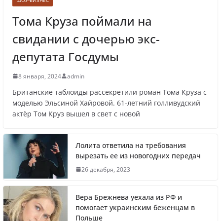
Тома Круза поймали на
свидании с дочерью экс-
Врачи рассказали о состоянии младенца,
которого бросили замерзать на остановке
депутата Госдумы
8 января, 2024
admin
Британские таблоиды рассекретили роман Тома Круза с
Названы регионы России, где
моделью Эльсиной Хайровой. 61-летний голливудский
актёр Том Круз вышел в свет с новой
продолжилась мобилизация
Лолита ответила на требования
вырезать ее из новогодних передач
Что заявил многолетний друг Путина
26 декабря, 2023
Вера Брежнева уехала из РФ и
помогает украинским беженцам в
Польше