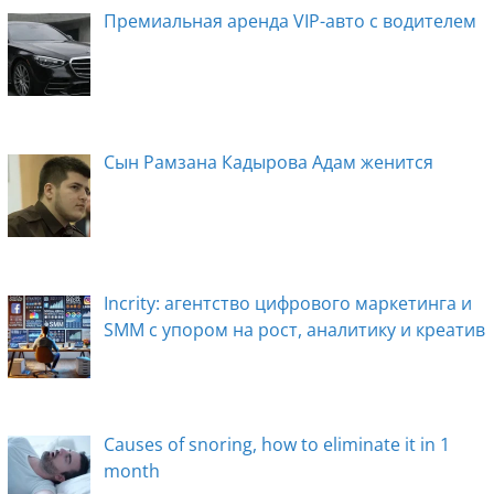
e
e
o
gr
e
Премиальная аренда VIP-авто с водителем
b
n
kl
a
dI
o
g
a
m
n
o
er
ss
k
ni
Сын Рамзана Кадырова Адам женится
ki
Incrity: агентство цифрового маркетинга и
SMM с упором на рост, аналитику и креатив
Causes of snoring, how to eliminate it in 1
month