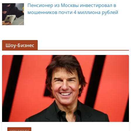
Пенсионер из Москвы инвестировал в
мошенников почти 4 миллиона рублей
Задержана мэр Кургана Елена Ситникова, в
Шоу-Бизнес
её кабинете прошли обыски
Лолита ответила на требования вырезать
ее из новогодних передач
Врач назвал самые вредные продукты для
сердца
ШОУ-БИЗНЕС