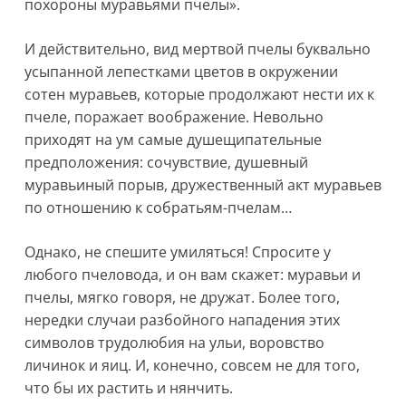
похороны муравьями пчелы».
И действительно, вид мертвой пчелы буквально
усыпанной лепестками цветов в окружении
сотен муравьев, которые продолжают нести их к
пчеле, поражает воображение. Невольно
приходят на ум самые душещипательные
предположения: сочувствие, душевный
муравьиный порыв, дружественный акт муравьев
по отношению к собратьям-пчелам…
Однако, не спешите умиляться! Спросите у
любого пчеловода, и он вам скажет: муравьи и
пчелы, мягко говоря, не дружат. Более того,
нередки случаи разбойного нападения этих
символов трудолюбия на ульи, воровство
личинок и яиц. И, конечно, совсем не для того,
что бы их растить и нянчить.