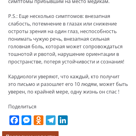
симптомы прибывшим на место медикам.
P.S.: Eще несколько симптомов: внезапная
слабость, потемнение в глазах или снижение
остроты зрения на один глаз, неспособность
понимать чужую речь, внезапная сильная
головная боль, которая может сопровождаться
тошнотой и рвотой, нарушение ориентации в
пространстве, потеря устойчивости и сознания!
Кардиологи уверяют, что каждый, кто получит
это письмо и разошлет его 10 людям, может быть
уверен, по крайней мере, одну жизнь он спас !
Поделиться
F
M
O
T
Li
a
e
d
el
n