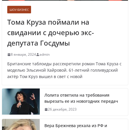
сердца
ШОУ-БИЗНЕС
Тома Круза поймали на
свидании с дочерью экс-
Врачи рассказали о состоянии младенца,
которого бросили замерзать на остановке
депутата Госдумы
8 января, 2024
admin
Британские таблоиды рассекретили роман Тома Круза с
Названы регионы России, где
моделью Эльсиной Хайровой. 61-летний голливудский
актёр Том Круз вышел в свет с новой
продолжилась мобилизация
Лолита ответила на требования
вырезать ее из новогодних передач
Что заявил многолетний друг Путина
26 декабря, 2023
Вера Брежнева уехала из РФ и