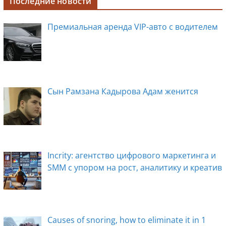
c
ss
n
e
k
Последние новости
e
e
o
gr
e
Премиальная аренда VIP-авто с водителем
b
n
kl
a
dI
o
g
a
m
n
o
er
ss
k
ni
Сын Рамзана Кадырова Адам женится
ki
Incrity: агентство цифрового маркетинга и
SMM с упором на рост, аналитику и креатив
Causes of snoring, how to eliminate it in 1