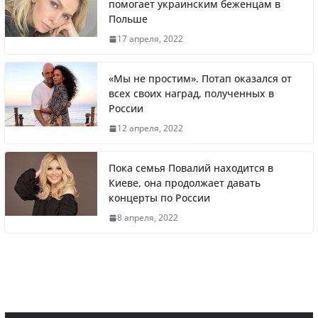
помогает украинским беженцам в
Польше
Житель Швеции продал яхту и купил
17 апреля, 2022
реанимобили для украинцев
«Мы не простим». Потап оказался от
всех своих наград, полученных в
России
Вера Брежнева уехала из РФ и помогает
12 апреля, 2022
украинским беженцам в Польше
Пока семья Повалий находится в
Киеве, она продолжает давать
концерты по России
Литва первой в Европе полностью
8 апреля, 2022
отказалась от российского газа
«Осталась без средств к существованию».