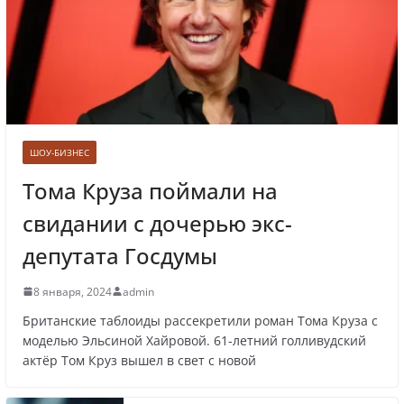
ее из новогодних передач
Врач назвал самые вредные продукты для
сердца
ШОУ-БИЗНЕС
Тома Круза поймали на
свидании с дочерью экс-
Врачи рассказали о состоянии младенца,
которого бросили замерзать на остановке
депутата Госдумы
8 января, 2024
admin
Британские таблоиды рассекретили роман Тома Круза с
Названы регионы России, где
моделью Эльсиной Хайровой. 61-летний голливудский
актёр Том Круз вышел в свет с новой
продолжилась мобилизация