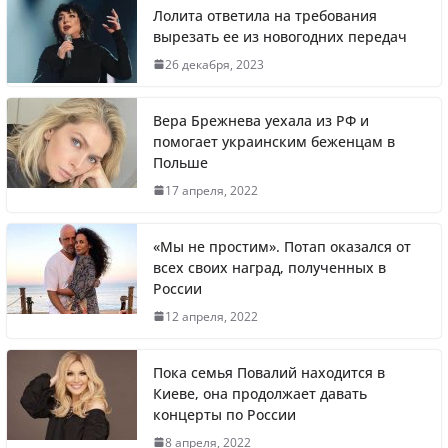
Лолита ответила на требования
вырезать ее из новогодних передач
Что заявил многолетний друг Путина
26 декабря, 2023
Вера Брежнева уехала из РФ и
помогает украинским беженцам в
Польше
Житель Швеции продал яхту и купил
17 апреля, 2022
реанимобили для украинцев
«Мы не простим». Потап оказался от
всех своих наград, полученных в
России
Вера Брежнева уехала из РФ и помогает
12 апреля, 2022
украинским беженцам в Польше
Пока семья Повалий находится в
Киеве, она продолжает давать
концерты по России
Литва первой в Европе полностью
8 апреля, 2022