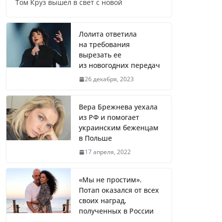
Том Круз вышел в свет с новой
Названы регионы России, где
продолжилась мобилизация
Лолита ответила
на требования
вырезать ее
из новогодних передач
Что заявил многолетний друг
26 декабря, 2023
Путина
Вера Брежнева уехала
из РФ и помогает
украинским беженцам
Житель Швеции продал яхту и
в Польше
купил реанимобили для
17 апреля, 2022
украинцев
«Мы не простим».
Потап оказался от всех
Вера Брежнева уехала из РФ и
своих наград,
помогает украинским
полученных в России
беженцам в Польше