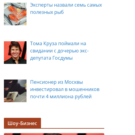
Эксперты назвали семь самых
полезных рыб
Тома Круза поймали на
свидании с дочерью экс-
депутата Госдумы
Пенсионер из Москвы
инвестировал в мошенников
почти 4 миллиона рублей
Задержана мэр Кургана Елена
Шоу-Бизнес
Ситникова, в её кабинете
прошли обыски