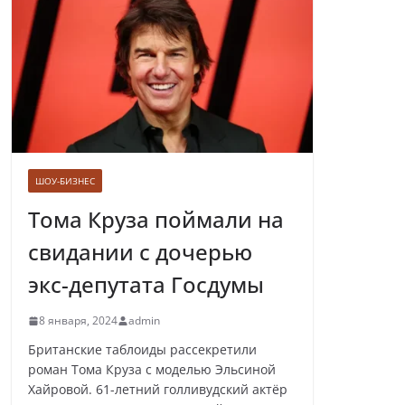
Лолита ответила
на требования вырезать ее
из новогодних передач
ШОУ-БИЗНЕС
Врач назвал самые вредные
продукты для сердца
Тома Круза поймали на
свидании с дочерью
экс-депутата Госдумы
Врачи рассказали о состоянии
8 января, 2024
admin
младенца, которого бросили
замерзать на остановке
Британские таблоиды рассекретили
роман Тома Круза с моделью Эльсиной
Хайровой. 61-летний голливудский актёр