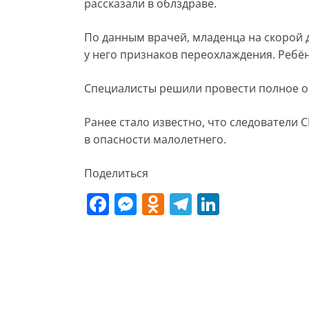
рассказали в облздраве.
По данным врачей, младенца на скорой 
у него признаков переохлаждения. Ребё
Специалисты решили провести полное 
Ранее стало известно, что следователи 
в опасности малолетнего.
Поделиться
F
M
O
T
Li
a
e
d
el
n
c
ss
n
e
k
e
e
o
gr
e
b
n
kl
a
dI